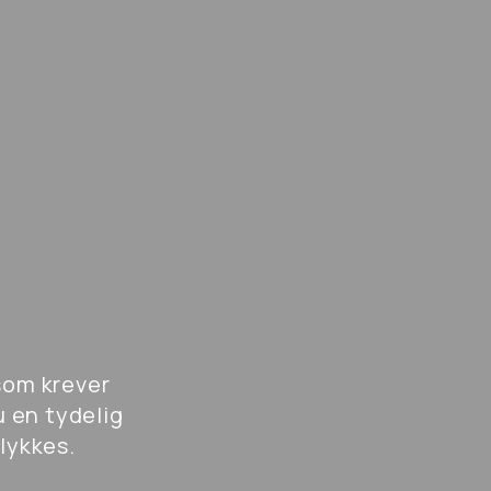
 som krever
u en tydelig
 lykkes.