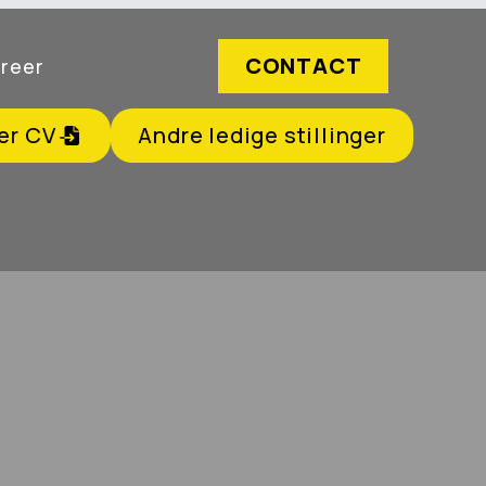
CONTACT
reer
er CV
Andre ledige stillinger