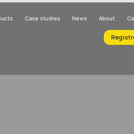
ducts
Case studies
News
About
Ca
Registr